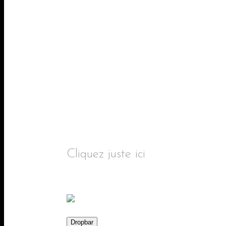
Contacter un Ng
Cliquez juste ici
RENDEZ-VOUS
Dropbar